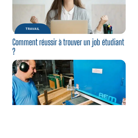
TRAVAIL
Comment réussir à trouver un job étudiant
?
NEWS
Formation continue : devenez menuisier à
Toulouse