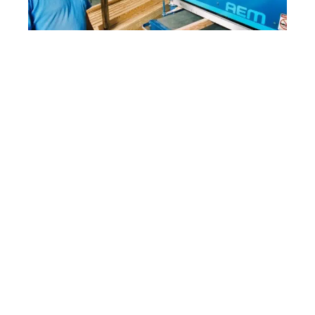
NEWS
Formation continue : devenez menuisier à
Toulouse
CURSUS
Partir en séjour linguistique aux USA