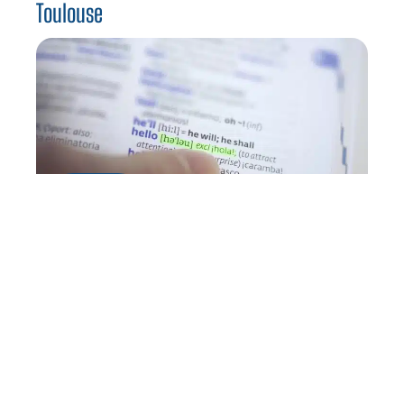
Toulouse
CURSUS
Partir en séjour linguistique aux USA
Contact
Mentions légales
Sitemap
© 2025 | jobassistant.fr