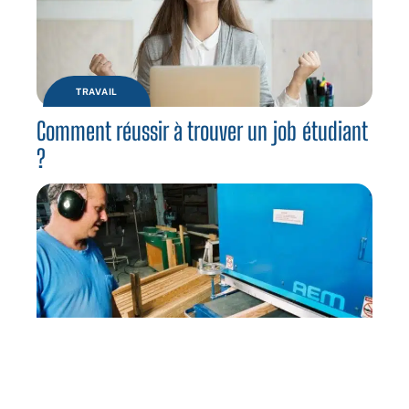
TRAVAIL
Comment réussir à trouver un job étudiant
?
NEWS
Formation continue : devenez menuisier à
Toulouse