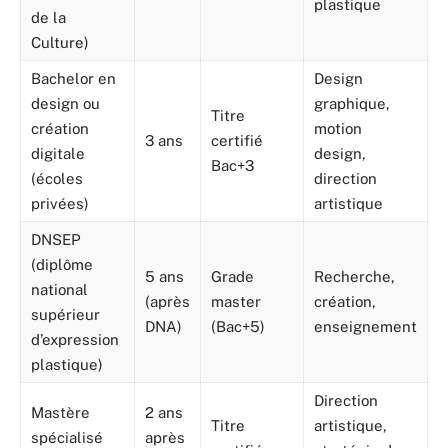
plastique
de la
Culture)
Bachelor en
Design
design ou
graphique,
Titre
création
motion
3 ans
certifié
digitale
design,
Bac+3
(écoles
direction
privées)
artistique
DNSEP
(diplôme
5 ans
Grade
Recherche,
national
(après
master
création,
supérieur
DNA)
(Bac+5)
enseignement
d’expression
plastique)
Direction
Mastère
2 ans
Titre
artistique,
spécialisé
après