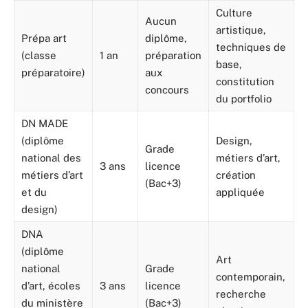
Culture
Aucun
artistique,
Prépa art
diplôme,
techniques de
(classe
1 an
préparation
base,
préparatoire)
aux
constitution
concours
du portfolio
DN MADE
(diplôme
Design,
Grade
national des
métiers d’art,
3 ans
licence
métiers d’art
création
(Bac+3)
et du
appliquée
design)
DNA
(diplôme
Art
national
Grade
contemporain,
d’art, écoles
3 ans
licence
recherche
du ministère
(Bac+3)