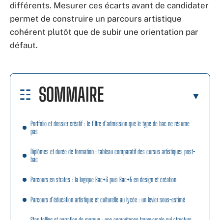
différents. Mesurer ces écarts avant de candidater
permet de construire un parcours artistique
cohérent plutôt que de subir une orientation par
défaut.
SOMMAIRE
Portfolio et dossier créatif : le filtre d’admission que le type de bac ne résume
pas
Diplômes et durée de formation : tableau comparatif des cursus artistiques post-
bac
Parcours en strates : la logique Bac+3 puis Bac+5 en design et création
Parcours d’éducation artistique et culturelle au lycée : un levier sous-estimé
Storytelling et narration de marque : une compétence transversale qui structure